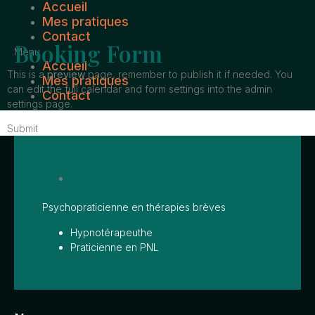
Accueil
Aller
Mes pratiques
au
Contact
contenu
Booking Form
Menu
Accueil
This is a
preview
page, remember to publish it if needed. You
Mes pratiques
can edit the full calendar and form settings into the admin
Contact
settings page.
Submit
Psychopraticienne en thérapies brèves
Hypnotérapeuthe
Praticienne en PNL